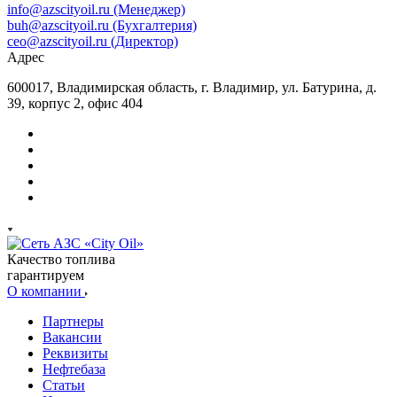
info@azscityoil.ru (Менеджер)
buh@azscityoil.ru (Бухгалтерия)
ceo@azscityoil.ru (Директор)
Адрес
600017, Владимирская область, г. Владимир, ул. Батурина, д.
39, корпус 2, офис 404
Качество топлива
гарантируем
О компании
Партнеры
Вакансии
Реквизиты
Нефтебаза
Статьи