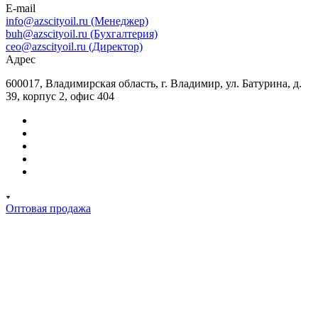
E-mail
info@azscityoil.ru (Менеджер)
buh@azscityoil.ru (Бухгалтерия)
ceo@azscityoil.ru (Директор)
Адрес
600017, Владимирская область, г. Владимир, ул. Батурина, д.
39, корпус 2, офис 404
Оптовая продажа