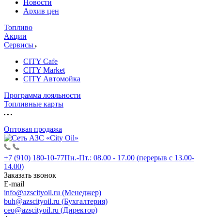
Новости
Архив цен
Топливо
Акции
Сервисы
CITY Cafe
CITY Market
CITY Автомойка
Программа лояльности
Топливные карты
Оптовая продажа
+7 (910) 180-10-77
Пн.-Пт.: 08.00 - 17.00 (перерыв с 13.00-
14.00)
Заказать звонок
E-mail
info@azscityoil.ru (Менеджер)
buh@azscityoil.ru (Бухгалтерия)
ceo@azscityoil.ru (Директор)